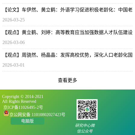
【论文】车伊然、黄立鹤：外语学习促进积极老龄化：中国老
2026-03-25
年人英语学习的认知与心理社会效益
【观点】黄立鹤、刘婷：高等教育应当加强数据人才队伍建设
2026-03-06
【观点】周骁然、杨晶晶：发挥高校优势，深化人口老龄化国
2026-03-01
情教育
查看更多
Copyright © 2014-2021
All Rights Reserved
京ICP备11026495-2号
京公网安备 11010802027423号
电脑版
研究中心微
信公众号