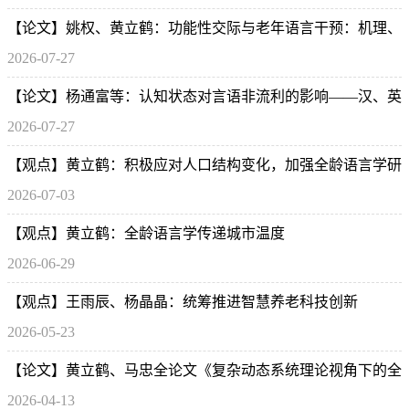
【论文】姚权、黄立鹤：功能性交际与老年语言干预：机理、
2026-07-27
实施框架与展望
【论文】杨通富等：认知状态对言语非流利的影响——汉、英
2026-07-27
老年人的跨语言研究
【观点】黄立鹤：积极应对人口结构变化，加强全龄语言学研
2026-07-03
究
【观点】黄立鹤：全龄语言学传递城市温度
2026-06-29
【观点】王雨辰、杨晶晶：统筹推进智慧养老科技创新
2026-05-23
【论文】黄立鹤、马忠全论文《复杂动态系统理论视角下的全
2026-04-13
龄周期语言发展问题》被人大复印报刊资料全文转载